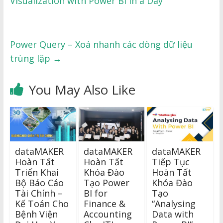
Visualization with Power BI in a Day”
Power Query – Xoá nhanh các dòng dữ liệu
trùng lặp
→
You May Also Like
dataMAKER
dataMAKER
dataMAKER
Hoàn Tất
Hoàn Tất
Tiếp Tục
Triển Khai
Khóa Đào
Hoàn Tất
Bộ Báo Cáo
Tạo Power
Khóa Đào
Tài Chính –
BI for
Tạo
Kế Toán Cho
Finance &
“Analysing
Bệnh Viện
Accounting
Data with