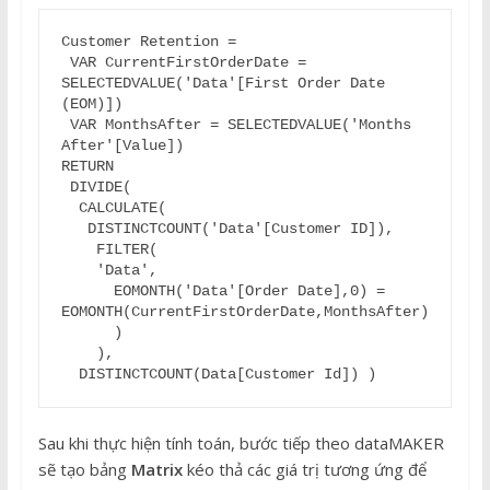
Customer Retention =

 VAR CurrentFirstOrderDate = 
SELECTEDVALUE('Data'[First Order Date 
(EOM)])

 VAR MonthsAfter = SELECTEDVALUE('Months 
After'[Value])

RETURN

 DIVIDE(

  CALCULATE(

   DISTINCTCOUNT('Data'[Customer ID]),

    FILTER(

    'Data',

      EOMONTH('Data'[Order Date],0) = 
EOMONTH(CurrentFirstOrderDate,MonthsAfter)

      )

    ),

  DISTINCTCOUNT(Data[Customer Id]) )
Sau khi thực hiện tính toán, bước tiếp theo dataMAKER
sẽ tạo bảng
Matrix
kéo thả các giá trị tương ứng để