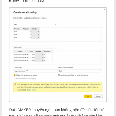
DataMAKER khuyến nghị bạn không nên để kiểu liên kết
này. Chúng ta sẽ có cách giải quyết mà không cần liên