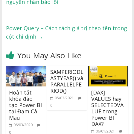
nguyên nhân báo lỗi
Power Query – Cách tách giá trị theo tên trong
cột chỉ định
→
You May Also Like
SAMPERIODL
ASTYEAR() và
PARALLELPE
RIOD()
Hoàn tất
[DAX]
khóa đào
VALUES hay
05/03/2021
tạo Power BI
SELECTEDVA
0
tại Đạm Cà
LUE trong
Mau
Power BI
DAX?
06/03/2020
06/01/2021
0