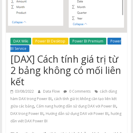
DAX Wiki
Power BI Desktop
Power BI Premium
Power
BI Service
[DAX] Cách tính giá trị từ
2 bảng không có mối liên
kết
03/08/2022
Data Flow
0 Comments
cách dùng
,
hàm DAX trong Power BI
cách tính giá trị không cần tạo liên kết
,
,
giữa các bảng
Cẩm nang hướng dẫn sử dụng DAX với Power BI
,
,
DAX trong Power BI
Hướng dẫn sử dụng DAX với Power BI
hướng
dẫn viết DAX Power BI