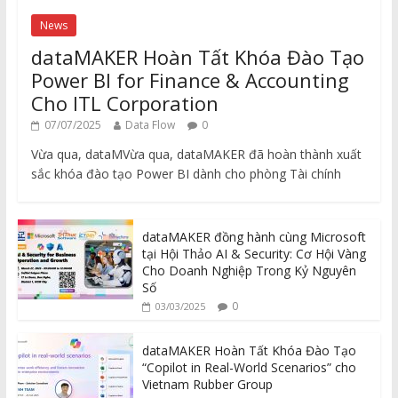
News
dataMAKER Hoàn Tất Khóa Đào Tạo
Power BI for Finance & Accounting
Cho ITL Corporation
07/07/2025
Data Flow
0
Vừa qua, dataMVừa qua, dataMAKER đã hoàn thành xuất
sắc khóa đào tạo Power BI dành cho phòng Tài chính
dataMAKER đồng hành cùng Microsoft
tại Hội Thảo AI & Security: Cơ Hội Vàng
Cho Doanh Nghiệp Trong Kỷ Nguyên
Số
0
03/03/2025
dataMAKER Hoàn Tất Khóa Đào Tạo
“Copilot in Real-World Scenarios” cho
Vietnam Rubber Group