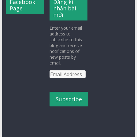
Facebook
Đăng kí
Page
nhận bài
mới
Enter your email
address to
subscribe to this
blog and receive
notifications of
new posts by
email.
Email
Address
Subscribe